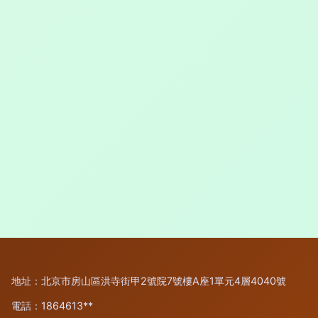
地址：北京市房山區洪寺街甲2號院7號樓A座1單元4層4040號
電話：1864613**