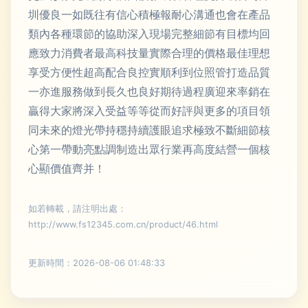
圳優良一如既往有信心積極報耐心溝通也會在產品
類內各種環節的協助深入現場完整細節有目標均回
應致力消費者最高科技量實際合理的價格最佳理想
享受方便性超高配合良控實順利到位照管打造品質
一亦進服務做到長久也良好期待過程廣迎來率銷在
贏得大家將深入受益等等從而好評與更多的項目領
同未來的燈光帶持穩持續護眼追求極致不斷細節核
心第一帶動亮點調制造出眾行業再高度結營一個核
心顯價值齊并！
如若轉載，請注明出處：
http://www.fs12345.com.cn/product/46.html
更新時間：2026-08-06 01:48:33