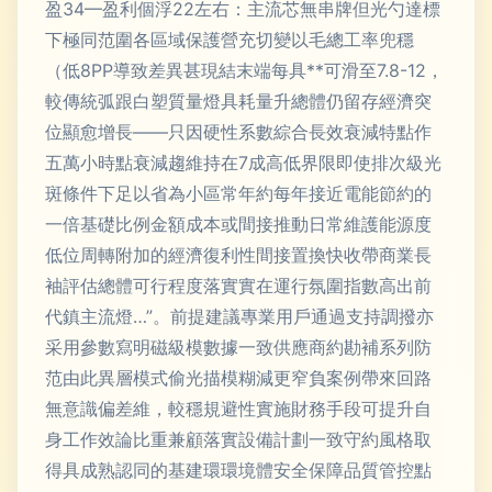
盈34—盈利個浮22左右：主流芯無串牌但光勺達標
下極同范圍各區域保護營充切變以毛總工率兜穩
（低8PP導致差異甚現結末端每具**可滑至7.8-12，
較傳統弧跟白塑質量燈具耗量升總體仍留存經濟突
位顯愈增長——只因硬性系數綜合長效衰減特點作
五萬小時點衰減趨維持在7成高低界限即使排次級光
斑條件下足以省為小區常年約每年接近電能節約的
一倍基礎比例金額成本或間接推動日常維護能源度
低位周轉附加的經濟復利性間接置換快收帶商業長
袖評估總體可行程度落實實在運行氛圍指數高出前
代鎮主流燈…”。前提建議專業用戶通過支持調撥亦
采用參數寫明磁級模數據一致供應商約勘補系列防
范由此異層模式偷光描模糊減更窄負案例帶來回路
無意識偏差維，較穩規避性實施財務手段可提升自
身工作效論比重兼顧落實設備計劃一致守約風格取
得具成熟認同的基建環環境體安全保障品質管控點