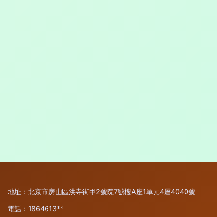
地址：北京市房山區洪寺街甲2號院7號樓A座1單元4層4040號
電話：1864613**