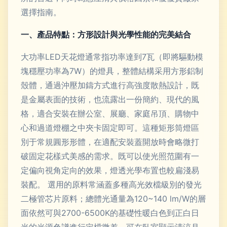
選擇指南。
一、產品特點：方形設計與光學性能的完美結合
大功率LED天花燈通常指功率達到7瓦（即將驅動模
塊穩壓功率為7W）的燈具，整體結構采用方形鋁制
殼體，通過沖壓加鑄方式進行高強度散熱設計，既
是金屬表面的技術，也流露出一份簡約、現代的風
格，適合安裝在辦公室、展廳、家庭吊頂、購物中
心和過道燈棚之中夾卡固定即可。這種矩形筒燈區
別于常規圓形形體，在適配安裝蓋開放時會略微打
破固定花樣式美感的需求。既可以使光照范圍有一
定偏向視角定向的效果，燈透光學布置也較扁淺易
裝配。 選用的原料常涵蓋多種高光效檔級別的發光
二極管芯片原料；總體光通量為120~140 lm/W的層
面依然可與2700-6500K的基礎性暖白色到正白日