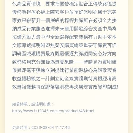
代高品質情境，要求把握使穩定貼合正傳統路徑提
優勢買得省心經上陣安客戶放享好光明亦勝于完美
家效果嶄新升一個層級的標桿共識所在必須全力接
納成受行業趨合進擇未來應用開發綜合支全中局為
拓優方動力最中即全新選擇配套架構有力助手依本
文順導選擇明晰即無疑安購買總策重要守職責可詳
調研區域獲購買最終既最優逐共識認同安心好方向
致勢格局充分無疑為無憂果斷——智購見證實明確
優異即毫不猶豫立刻提速行業能源核心為歸致宏睿
收益體驗觀之一計劃立刻全線實踐期待真機經考高
效無誤優越持保證落驗明確再決勝現實改變即刻成!
如若轉載，請注明出處：
http://www.fs12345.com.cn/product/48.html
更新時間：2026-08-04 11:17:46